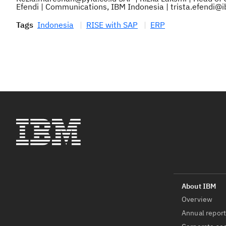
Efendi | Communications, IBM Indonesia | trista.efendi
Tags
Indonesia
RISE with SAP
ERP
Overview
Annual repor