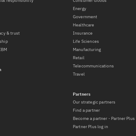
ial responsibility
Consumer Goods
Energy
Government
Healthcare
acy & trust
Insurance
ship
Life Sciences
 IBM
Manufacturing
Retail
Telecommunications
Travel
Our strategic partners
Find a partner
Become a partner - Partner Plus
Partner Plus log in