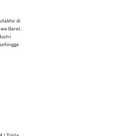
utakhir di
awa Barat.
ustri
sehingga
 | Trista