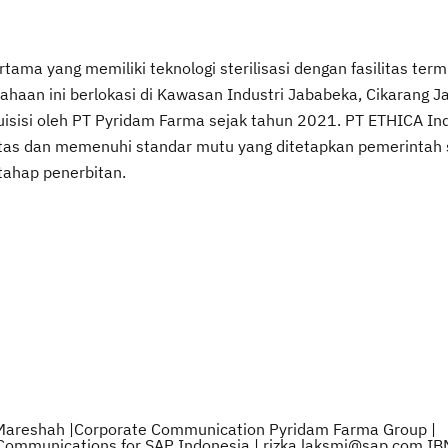
ama yang memiliki teknologi sterilisasi dengan fasilitas term
ahaan ini berlokasi di Kawasan Industri Jababeka, Cikarang J
kuisisi oleh PT Pyridam Farma sejak tahun 2021. PT ETHICA Ind
itas dan memenuhi standar mutu yang ditetapkan pemerintah 
tahap penerbitan.
ia Mareshah |Corporate Communication Pyridam Farma Group |
Communications for SAP Indonesia | rizka.laksmi@sap.com IBM