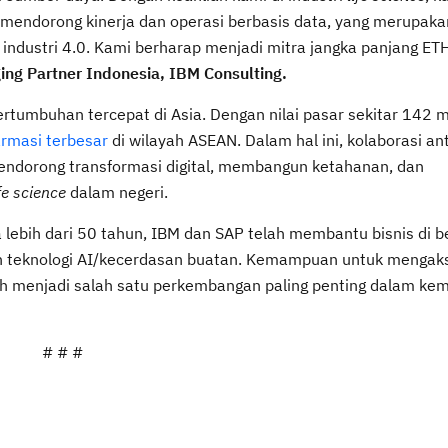
endorong kinerja dan operasi berbasis data, yang merupaka
 industri 4.0. Kami berharap menjadi mitra jangka panjang ET
ng Partner Indonesia, IBM Consulting.
tumbuhan tercepat di Asia. Dengan nilai pasar sekitar 142 mi
armasi terbesar
di wilayah ASEAN. Dalam hal ini, kolaborasi an
endorong transformasi digital, membangun ketahanan, dan
ife science
dalam negeri.
 lebih dari 50 tahun, IBM dan SAP telah membantu bisnis di b
 teknologi AI/kecerdasan buatan. Kemampuan untuk mengak
elah menjadi salah satu perkembangan paling penting dalam ke
# # #