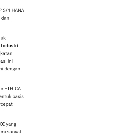
AP S/4 HANA
 dan
duk
Industri
gkatan
si ini
mi dengan
an ETHICA
entuk basis
rcepat
OI yang
ami sangat