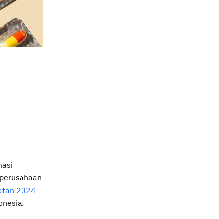
masi
 perusahaan
hatan 2024
donesia.