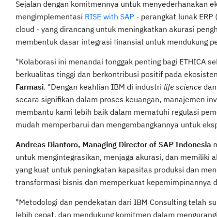
Sejalan dengan komitmennya untuk menyederhanakan ek
mengimplementasi
RISE with SAP
- perangkat lunak ERP 
cloud - yang dirancang untuk meningkatkan akurasi pe
membentuk dasar integrasi finansial untuk mendukung pel
"Kolaborasi ini menandai tonggak penting bagi ETHICA 
berkualitas tinggi dan berkontribusi positif pada ekosist
Farmasi
. "Dengan keahlian IBM di industri
life science
dan
secara signifikan dalam proses keuangan, manajemen inven
membantu kami lebih baik dalam mematuhi regulasi pe
mudah memperbarui dan mengembangkannya untuk eksp
Andreas Diantoro, Managing Director of SAP Indonesia
untuk mengintegrasikan, menjaga akurasi, dan memiliki 
yang kuat untuk peningkatan kapasitas produksi dan m
transformasi bisnis dan memperkuat kepemimpinannya di
"Metodologi dan pendekatan dari IBM Consulting telah 
lebih cepat, dan mendukung komitmen dalam mengurangi 