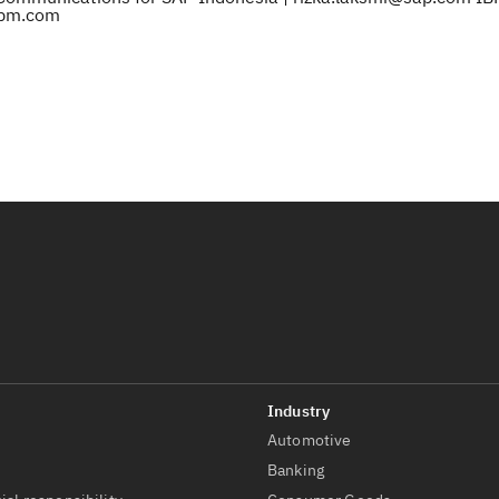
@ibm.com
Automotive
t
Banking