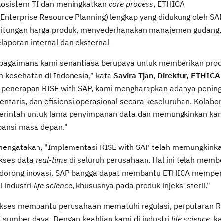
osistem TI dan meningkatkan
core process
, ETHICA
(Enterprise Resource Planning) lengkap yang didukung oleh S
nghitungan harga produk, menyederhanakan manajemen gudang,
aporan internal dan eksternal.
sebagaimana kami senantiasa berupaya untuk memberikan pro
em kesehatan di Indonesia," kata
Savira Tjan
,
Direktur, ETHICA 
 penerapan RISE with SAP, kami mengharapkan adanya penin
taris, dan efisiensi operasional secara keseluruhan. Kolabora
merintah untuk lama penyimpanan data dan memungkinkan ka
ansi masa depan."
mengatakan, "Implementasi RISE with SAP telah memungkink
akses data
real-time
di seluruh perusahaan. Hal ini telah memb
endorong inovasi. SAP bangga dapat membantu ETHICA mempe
 industri
life science
, khususnya pada produk injeksi steril."
sukses membantu perusahaan mematuhi regulasi, perputaran R
sumber daya. Dengan keahlian kami di industri
life science
, k