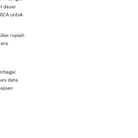
n dasar
HICA untuk
liar rupiah
tara
erbagai
ses data
majuan