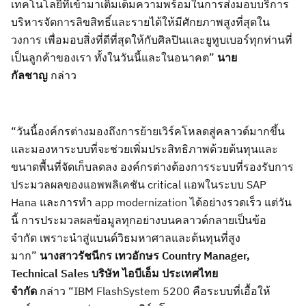
เทคโนโลยีที่เข้ามาเติมเต็มความ
พร้อมในการส่งมอบบริการ
บริหารจัดการลิขสิทธิ์และรายได้ให้มีศักยภาพสูงที่สุดใน
วงการ
เพื่อมอบสิ่งที่ดีที่สุด
ให้กับศิลปินและยูทูบเบอร์ทุกท่านที่
เป็นลูกค้าของเรา
ทั้งใน
วันนี้และในอนาคต
”
นาย
กัลชาญ
กล่าว
“
วันนี้องค์กรต่างมองถึงการย้ายเวิร์คโ
หลดสู่คลาวด์มากขึ้น
และมองหาระบบที่จะช่วยเพิ่มประสิทธิภาพด้วยต้นทุนและ
ขนาดพื้นที่จัดเก็บลดลง องค์กรต่างต้องการระบบที่รองรับการ
ประมวลผลของแอพพลิเคชัน
critical
แอพในระบบ
SAP
Hana
และ
การทำ
app modernization
ได้อย่างรวดเร็ว แต่
วัน
นี้ การประมวลผลข้อมูลทุกอย่างบนคลาวด์กลายเป็นข้อ
จำกัด
เพราะ
นำสู่แบนด์วิธมหาศาลและต้นทุนที่สูง
มาก
”
นา
งสาวรัชนีกร เทวอักษร
Country Manager,
Technical Sales
บริษัท ไอบีเอ็ม ประเทศไทย
จำกัด
กล่าว
“
IBM FlashSystem 5200
คือระบบที่
เอื้อให้