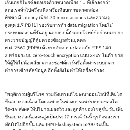
เอ็นเตอร์ไพรซ์สตอเรจด้วยขนาดเพียง
1U
ที่เล็กลงกว่า
สตอ
เรจทั่วไปครึ่งหนึ่ง หรือเทียบเท่าขนาดกล่อง
พิซซ่า มี
latency
เพียง
70
microseconds
และความจุ
สูงสุด
1.7
PB [1]
รองรับ
การทำ
data migration
โดยไม่
กระทบต่องานที่รันอยู่ นอกจากนี้ยังตอบโจทย์ข้อกำหนดของ
พระราชบัญญัติคุ้มครองข้อมูลส่วนบุคคล
พ.ศ.
2562 (PDPA)
ด้วย
ระดับความปลอดภัย
FIPS 140-
2
พร้อมระบบ
zero-touch encryption
แบบ
24x7
ในตัว ช่วย
ให้ผู้ใช้ไม่ต้องเสียเวลาลงซอฟต์แวร์หรือตั้งค่าระบบ
เวลา
ทำการเข้ารหัสข้อมูล อีกทั้งยังไม่ทำให้เครื่องช้าลง
“
พฤติกรรมผู้บริโภค รวมถึงเทรนด์โฆษณาออนไลน์ที่เติบโต
ขึ้นอย่างต่อเนื่อง โดยเฉพาะในช่วงการแพร่ระบาดของโค
วิด
-19
ส่งผลให้ปริมาณยอดวิวและลูกค้าของ
โซลูชั่น วัน เพิ่ม
ขึ้นอย่างต่อเนื่องจนสูงเป็นประวัติการณ์ วันนี้ ธุรกิจของเรา
เติบโตไปอีกขั้น และ
IBM
FlashSystem 5200
จะเป็น