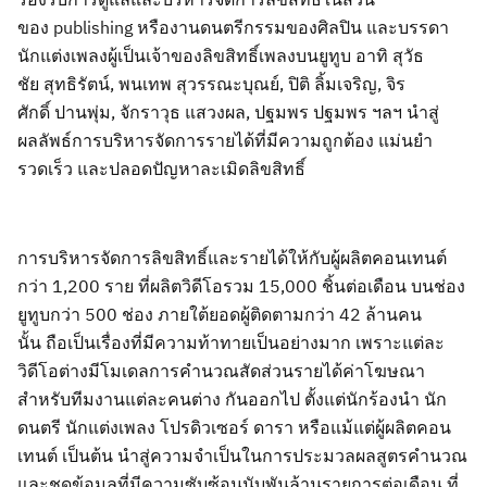
ของ
p
ublishing
หรือ
งานดนตรีกรรมของศิลปิน
และ
บรรดา
นักแต่งเพลงผู้เป็นเจ้าของลิขสิทธิ์
เพลง
บนยู
ทูบ
อาทิ
สุว
ัธ
ชัย
สุทธิรัตน์
,
พนเทพ
สุวรรณะบุณย์, ปิติ
ลิ้มเจริญ
,
จิร
ศักดิ์
ปานพุ่ม
,
จักราว
ุธ
แสวงผล, ปฐมพร ปฐมพร
ฯลฯ
นำสู่
ผลลัพธ์การบริหารจัดการรายได้ที่มีความถูกต้อง แม่นยำ
รวดเร็ว และปลอดปัญหา
ละเมิดลิขสิทธิ์
การบริหารจัดการลิขสิทธิ์และรายได้ให้กับผู้ผลิตคอนเทนต์
กว่า
1,200
ราย ที่ผลิตวิดีโอรวม
15
,000
ชิ้นต่อเดือน บนช่อง
ยูทูบกว่า
500
ช่อง
ภายใต้ยอด
ผู้ติดตามกว่า
42
ล้านคน
นั้น
ถือเป็นเร
ื่องที่มีความท้าทายเป็นอย่างมาก
เพราะแต่ละ
วิดีโอต่าง
มีโมเดลการคำนวณสัดส่วนรายได้ค่าโฆษณา
สำหรับทีมงานแต่ละคนต่าง
กัน
ออกไป
ตั้งแต่
นักร้องนำ นัก
ดนตรี นักแต่งเพลง โปรดิวเซอร์ ดารา หรือแม้แต่ผู้ผลิตคอน
เทนต์ เป็นต้น นำสู่ความจำเป็นในการประมวลผลสูตรคำนวณ
และชุดข้อมูลที่มีความซับซ้อนนับพันล้านรายการต่อเดือน ที่