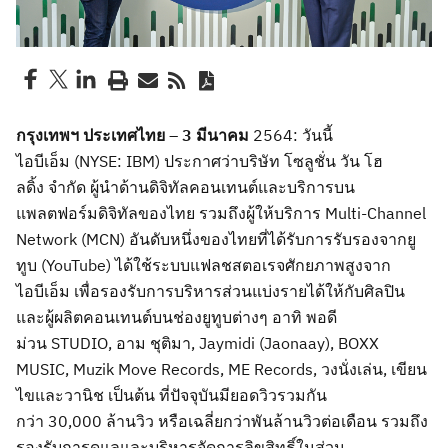
กรุงเทพฯ ประเทศไทย
–
3
มีนาคม
2564
:
วันนี้
ไอบีเอ็ม
(NYSE: IBM)
ประกาศว่าบริษัท
โซลูชั่น วัน โฮ
ล
ด
ิ้ง
จำกัด
ผู้นำด้าน
ดิจิทัลคอนเทนต์
และบริการบน
แพลตฟอร์มดิจิทัลของไทย รวมถึง
ผู้ให้
บริการ
Multi-Channel
Network (MCN)
อันดับหนึ่งของไทย
ที่
ได้รับการรับรองจาก
ยู
ทูบ
(
YouTube
)
ได้
ใช้ระบบ
แฟลชส
ตอ
เรจศักย
ภาพสูงจาก
ไอบีเอ็ม เพื่อรองรับ
การบริหาร
ส่วนแบ่ง
รายได้ให้กับ
ศิลปิน
และผู้ผลิตคอนเทน
ต์บนช่อง
ยู
ทูบ
ต่างๆ
อาทิ
พอดี
ม่วน
STUDIO,
อาม ชุติมา,
Jaymidi
(
Jaonaay
),
BOXX
MUSIC,
Muzik Move Records, ME Records,
วงนั่งเล่น, เขียน
ไขและวานิช
เป็นต้น
ที่ปัจจุบันมียอดวิวรวมกัน
กว่า
30,000
ล้านวิว หรือเฉลี่ย
กว่า
พันล้านวิว
ต่อเดือน
รวมถึง
รองรับการ
ดูแลและ
บริหารจัดการลิขสิทธิ์ในส่วน