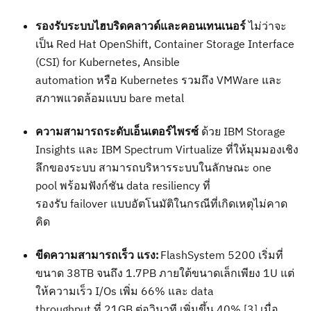
รองรับระบบไฮบริดคลาว
ด์และคอนเทนเนอร์
ไม่ว่าจะ
เป็น
Red Hat OpenShift, Container Storage Interface
(CSI) for Kubernetes, Ansible
automation
หรือ
Kubernetes
รวมถึง
VMWare
และ
สภาพแวดล้อมแบบ
bare metal
ความสามารถระดับเอ็น
เตอร์ไพรซ์
ด้วย
IBM Storage
Insights
และ
IBM Spectrum Virtualize
ที่ให้มุมมองเชิง
ลึกของระบบ
สามารถบริหารระบบในลักษณะ
one
pool
พร้อมฟังก์ชัน
data resiliency
ที่
รองรับ
failover
แบบ
อัตโนมัติในกรณีที่เกิดเหตุไม่คาด
คิด
ขีดความสามารถเร็ว แรง
:
FlashSystem
5200
เริ่มที่
ขนาด
38TB
จนถึง
1.7PB
ภายใต้ขนาดเล็กเพียง
1U
แต่
ให้ความเร็
ว
I/
Os
เพิ่ม
66%
และ
data
throughput
ที่
21GB
ต่อวินาที
เพิ่มขึ้น
40%
[3]
เมื่อ