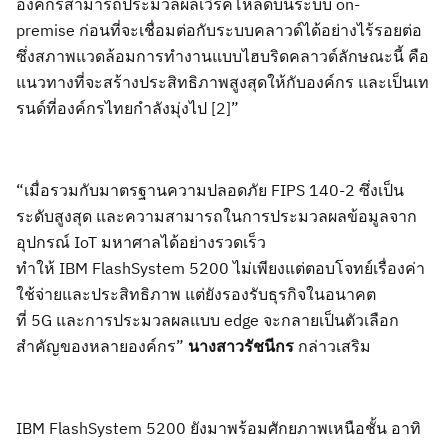
องค์กรสามารถประมวลผลเวิร์คโหลดบนระบบ
on-
premise
ก่อนที่จะเชื่อมต่อกับระบบคลาว
ด์ได้อย่างไร้รอยต่อ
ซึ่งสภาพแวดล้อมการทำงานแบบไฮบริดคลาวด์ลักษณะนี้ คือ
แนวทางที่จะสร้างประสิทธิภาพสูงสุดให้กับองค์กร และเป็นเท
รนด์ที่องค์กรไทยกำลังมุ่งไป
[2]
”
“เมื่อรวมกับมาตรฐานความปลอดภัย
FIPS 140-2
ซึ่งเป็น
ระดับสูงสุด และความสามารถในการประมวลผลข้อมูลจาก
อุปกรณ์
IoT
มหาศาลได้อย่างรวดเร็ว
ทำให้
IBM
FlashSystem 5200
ไม่เพียงแต่ตอบโจทย์เรื่องค่า
ใช้จ่ายและประสิทธิภาพ แต่ยังรองรับธุรกิจในอนาคต
ที่
5G
และการประมวลผลแบบ
edge
จะ
กลายเป็นตัวเลือก
สำคัญของหลายองค์กร
”
นา
งสาวรัชนีกร
กล่าวเสริม
IBM
FlashSystem 5200
ยังมาพร้อมศักยภาพ
เหนือชั้น อาทิ