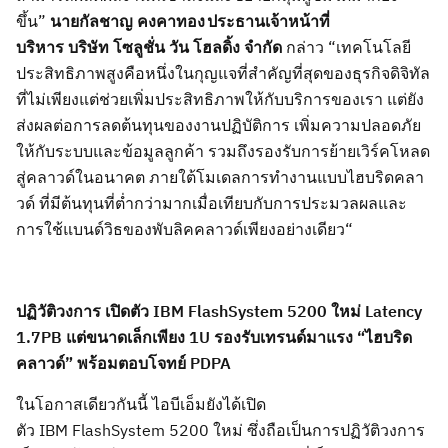
ขึ้น
”
นายกัลชาญ คงคาทอง
ประธานเจ้าหน้าที่
บริหาร
บริษัท
โซลูชั่น วัน โฮ
ลดิ้ง จำกัด
กล่าว
“
เทคโนโลยี
ประสิทธิภาพสูงคือหนึ่งในกุญแจที่สำคัญที่สุดของธุรกิจดิจิทัล
ที่ไม่เพียงแต่ช่วย
เพิ่มประสิทธิภาพให้กับบริการของเรา แต่ยัง
ส่งผลต่อการลดต้นทุนของงานปฏิบัติการ
เพิ่มความ
ปลอดภัย
ให้กับระบบและข้อมูลลูกค้า รวมถึงรองรับการย้ายเวิร์คโหลด
สู่คลาวด์ในอนาคต
ภายใต้
โมเดลการทำงานแบบไฮบริดคลา
วด์ ที่มีต้นทุนที่ต่ำกว่ามากเมื่อเทียบกับการประมวลผลและ
การใช้แบนด์วิธของพับลิคคลาวด์เพียงอย่างเดียว
“
ปฏิวัติวงการ
เปิดตัว
IBM
FlashSystem 5200
ใหม่
Latency
1.7PB
แต่ขนาดเล็กเพียง
1U
รองรับเทรนด์มาแรง
“
ไฮบริด
คลาว
ด์
”
พร้อม
ตอบโจทย์
PDPA
ในโอกาสเดียวกันนี้ ไอบีเอ็มยังได้เปิด
ตัว
IBM
FlashSystem 5200
ใหม่ ซึ่ง
ถือเป็นการปฏิวัติวงการ